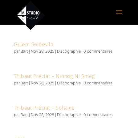
Guiem Soldevila
par
Bart
|
Nov 28, 2025
|
Discographie
|
0 commentaires
Thibaut Préciat – Ninnog Ni Smog
par
Bart
|
Nov 28, 2025
|
Discographie
|
0 commentaires
Thibaut Préciat – Solstice
par
Bart
|
Nov 28, 2025
|
Discographie
|
0 commentaires