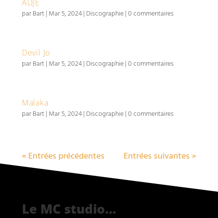
ADJE
par
Bart
|
Mar 5, 2024
|
Discographie
|
0 commentaires
Devil Jo
par
Bart
|
Mar 5, 2024
|
Discographie
|
0 commentaires
Malaka
par
Bart
|
Mar 5, 2024
|
Discographie
|
0 commentaires
« Entrées précédentes
Entrées suivantes »
Le MC studio…