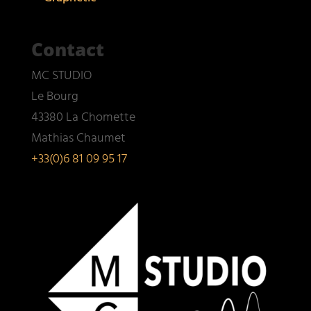
Contact
MC STUDIO
Le Bourg
43380 La Chomette
Mathias Chaumet
+33(0)6 81 09 95 17