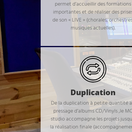
permet d’accueillir des formations
importantes et de réaliser des prise
de son « LIVE » (chorales, orchestres
musiques actuelles).
Duplication
De la duplication à petite quantité 
pressage d’albums CD/Vinyls ,le M
studio accompagne les projets jusq
la réalisation finale (accompagneme