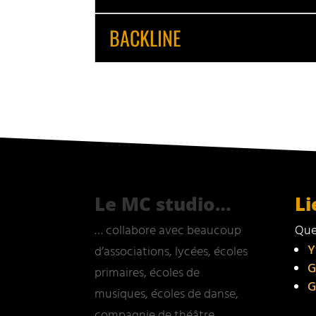
BACKLINE
Le MC studio…
Li
… collabore avec beaucoup
Que
Y
d’associations, lycées, écoles
G
primaires, écoles de
G
musiques, écoles de danse,
compagnie de théâtre,