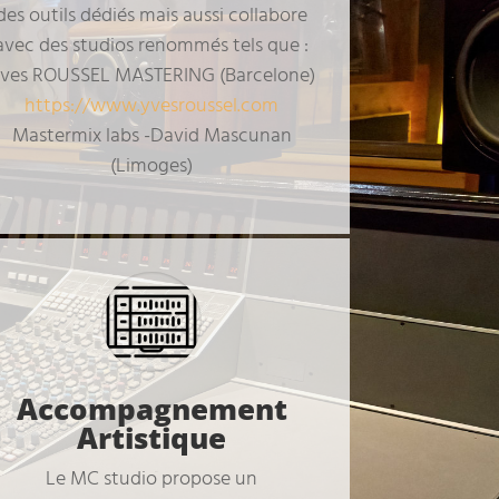
des outils dédiés mais aussi collabore
avec des studios renommés tels que :
ves ROUSSEL MASTERING (Barcelone)
https://www.yvesroussel.com
Mastermix labs -David Mascunan
(Limoges)
Accompagnement
Artistique
Le MC studio propose un