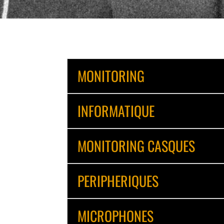
MONITORING
INFORMATIQUE
MONITORING CASQUES
PERIPHERIQUES
MICROPHONES