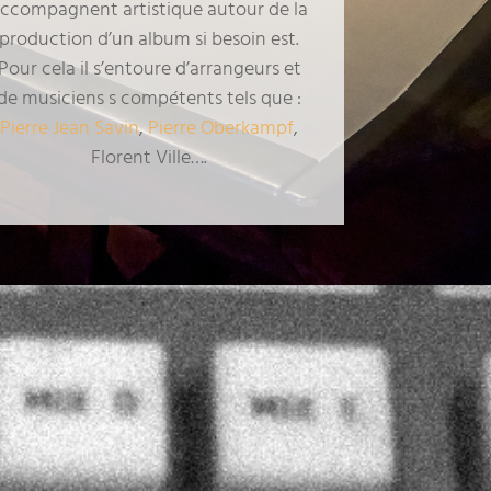
ccompagnent artistique autour de la
production d’un album si besoin est.
Pour cela il s’entoure d’arrangeurs et
de musiciens s compétents tels que :
Pierre Jean Savin
,
Pierre Oberkampf
,
Florent Ville….