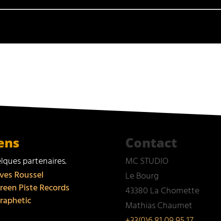
ens
Contact
lques partenaires.
MC STUDIO
ves Roussel
Le Bourg
reen Piste Records
43380 La Chomette
raphetic
Mathias Chaumet
+33(0)6 81 09 95 17