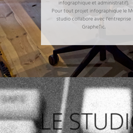
infographique et administratif).
Pour tout projet infographique le 
studio collabore avec l’entreprise
GrapheTic.
LE STUD