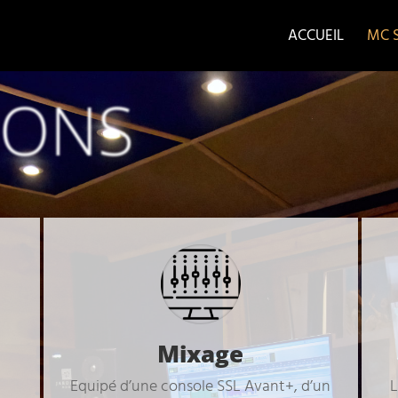
ACCUEIL
MC 
IONS
Mixage
Equipé d’une console SSL Avant+, d’un
L