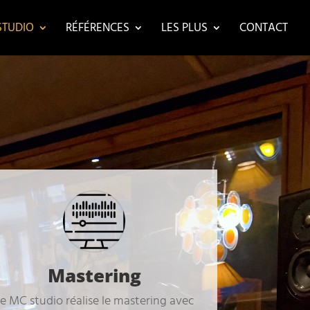
STUDIO
RÉFÉRENCES
LES PLUS
CONTACT
Mastering
e MC studio réalise le mastering avec