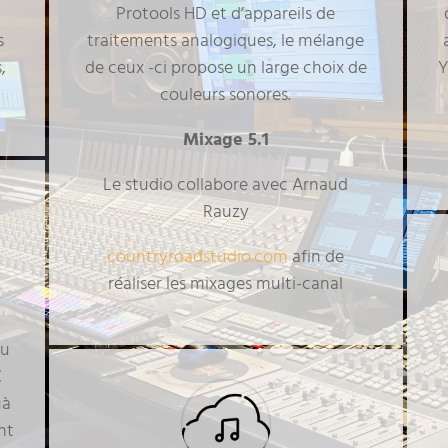
Protools HD et d’appareils de
s
traitements analogiques, le mélange
,
de ceux -ci propose un large choix de
Y
couleurs sonores.
Mixage 5.1
Le studio collabore avec Arnaud
Rauzy
countryroadstudio.com
afin de
réaliser les mixages multi-canal
au
C
uà
nt