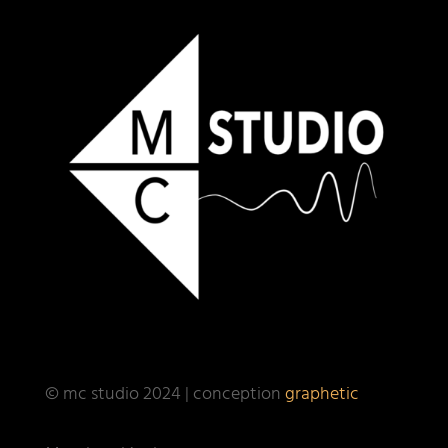
© mc studio 2024 | conception
graphetic