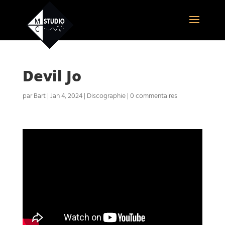
Devil Jo
par
Bart
|
Jan 4, 2024
|
Discographie
|
0 commentaires