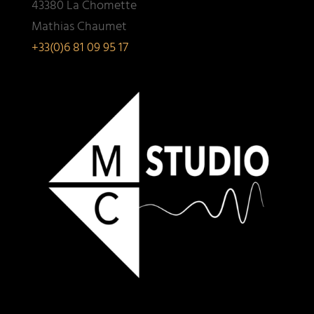
43380 La Chomette
Mathias Chaumet
+33(0)6 81 09 95 17