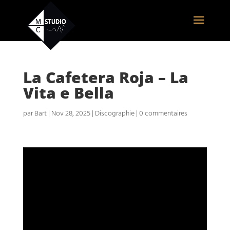
La Cafetera Roja – La
Vita e Bella
par
Bart
|
Nov 28, 2025
|
Discographie
|
0 commentaires